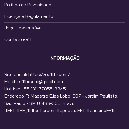
Política de Privacidade
Licença e Regulamento
Jogo Responsável
Contato ee11
INFORMAÇÃO
Site oficial:
https://ee11.br.com/
Email:
ee11brcom@gmail.com
Hotline: +55 (31) 77855-3345
Endereço: R. Maestro Elias Lobo, 907 - Jardim Paulista,
São Paulo - SP, 01433-000, Brazil
#EE11 #EE_11 #ee11brcom #apostasEE11 #cassinoEE11