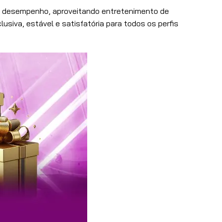
o desempenho, aproveitando entretenimento de
siva, estável e satisfatória para todos os perfis