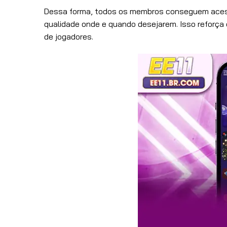
Dessa forma, todos os membros conseguem acessa
qualidade onde e quando desejarem. Isso reforça 
de jogadores.