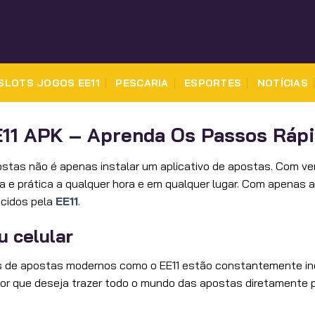
SLOTS JOGOS EE11
PESCARIA
ESPORTES
NOTÍCIAS
11 APK – Aprenda Os Passos Rápi
postas não é apenas instalar um aplicativo de apostas. Com v
la e prática a qualquer hora e em qualquer lugar. Com apena
ecidos pela
EE11
.
u celular
tes de apostas modernos como o EE11 estão constantemente i
r que deseja trazer todo o mundo das apostas diretamente pa