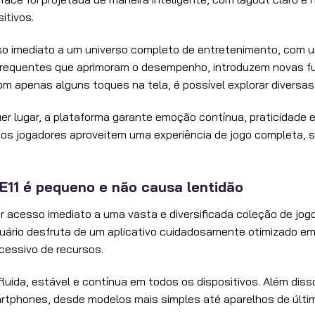
sitivos.
o imediato a um universo completo de entretenimento, com um
s frequentes que aprimoram o desempenho, introduzem novas 
 apenas alguns toques na tela, é possível explorar diversas
quer lugar, a plataforma garante emoção contínua, praticidade
e os jogadores aproveitem uma experiência de jogo completa, 
11 é pequeno e não causa lentidão
ter acesso imediato a uma vasta e diversificada coleção de j
suário desfruta de um aplicativo cuidadosamente otimizado em
cessivo de recursos.
luida, estável e contínua em todos os dispositivos. Além dis
rtphones, desde modelos mais simples até aparelhos de últi