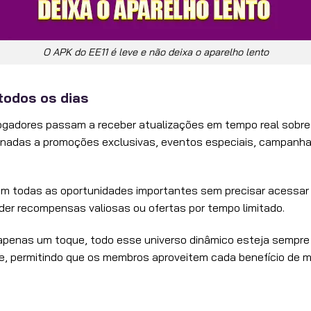
O APK do EE11 é leve e não deixa o aparelho lento
todos os dias
 jogadores passam a receber atualizações em tempo real sobr
cionadas a promoções exclusivas, eventos especiais, campanh
m todas as oportunidades importantes sem precisar acessar 
rder recompensas valiosas ou ofertas por tempo limitado.
 apenas um toque, todo esse universo dinâmico esteja sempre 
 permitindo que os membros aproveitem cada benefício de man