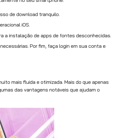
cesso de download tranquilo.
eracional iOS.
ra a instalação de apps de fontes desconhecidas.
ecessárias. Por fim, faça login em sua conta e
to mais fluida e otimizada. Mais do que apenas
gumas das vantagens notáveis ​​que ajudam o