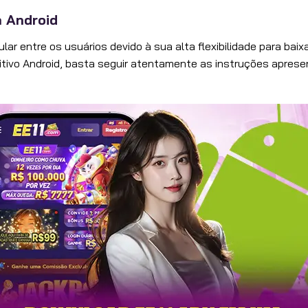
a Android
 entre os usuários devido à sua alta flexibilidade para baixar
itivo Android, basta seguir atentamente as instruções aprese