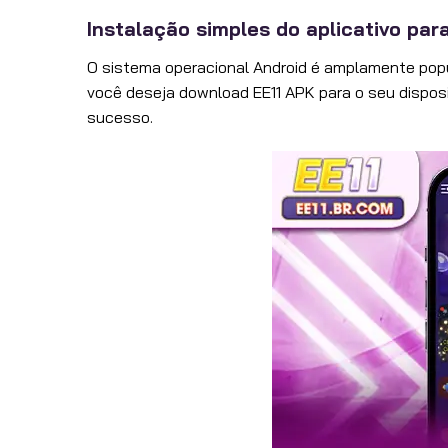
Instalação simples do aplicativo par
O sistema operacional Android é amplamente popular
você deseja download EE11 APK para o seu dispos
sucesso.