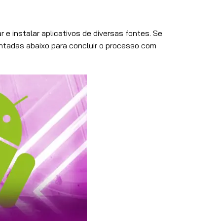
 e instalar aplicativos de diversas fontes. Se
ntadas abaixo para concluir o processo com